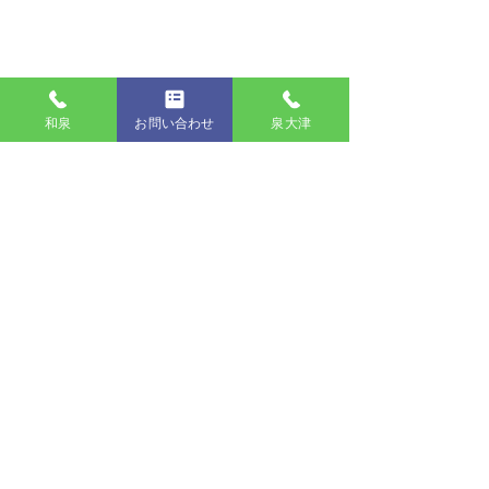
和泉
お問い合わせ
泉大津
コメント
大阪府奨学金返還支援制
消防署見学に行
コメントを追加…
度導入促進支援金
した☆
株式会社JUMP